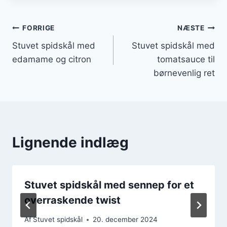
Indlægsnavigation
FORRIGE
NÆSTE
Stuvet spidskål med
Stuvet spidskål med
edamame og citron
tomatsauce til
børnevenlig ret
Lignende indlæg
Stuvet spidskål med sennep for et
overraskende twist
Af
Stuvet spidskål
20. december 2024