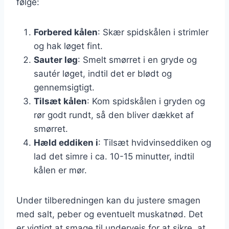
følge:
Forbered kålen
: Skær spidskålen i strimler
og hak løget fint.
Sauter løg
: Smelt smørret i en gryde og
sautér løget, indtil det er blødt og
gennemsigtigt.
Tilsæt kålen
: Kom spidskålen i gryden og
rør godt rundt, så den bliver dækket af
smørret.
Hæld eddiken i
: Tilsæt hvidvinseddiken og
lad det simre i ca. 10-15 minutter, indtil
kålen er mør.
Under tilberedningen kan du justere smagen
med salt, peber og eventuelt muskatnød. Det
er vigtigt at smage til undervejs for at sikre, at