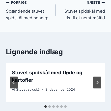
Indlægsnavigation
FORRIGE
NÆSTE
Spændende stuvet
Stuvet spidskål med
spidskål med sennep
ris til et nemt måltid
Lignende indlæg
Stuvet spidskål med fløde og
kartofler
Af
Stuvet spidskål
3. december 2024