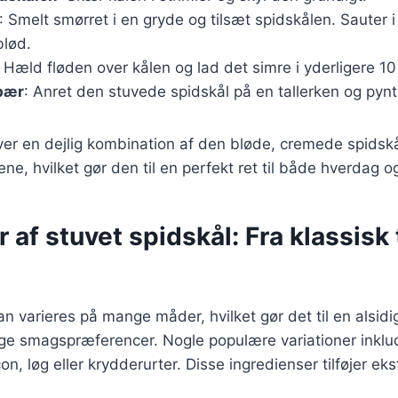
: Smelt smørret i en gryde og tilsæt spidskålen. Sauter i
blød.
: Hæld fløden over kålen og lad det simre i yderligere 10
bær
: Anret den stuvede spidskål på en tallerken og pyn
ver en dejlig kombination af den bløde, cremede spidskå
ne, hvilket gør den til en perfekt ret til både hverdag og
 af stuvet spidskål: Fra klassisk t
an varieres på mange måder, hvilket gør det til en alsidig
lige smagspræferencer. Nogle populære variationer inklu
n, løg eller krydderurter. Disse ingredienser tilføjer ek