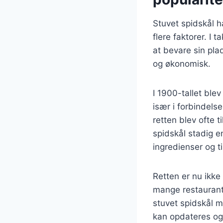
Stuvet spidskål h
flere faktorer. I 
at bevare sin pl
og økonomisk.
I 1900-tallet blev
især i forbindels
retten blev ofte ti
spidskål stadig 
ingredienser og 
Retten er nu ikk
mange restaurant
stuvet spidskål 
kan opdateres og 