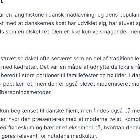
ar en lang historie i dansk madlavning, og dens popularit
takt med at danskernes kost har udviklet sig, har stuvet 
ads som en elsket ret. Den er ikke kun velsmagende, m
 stuvet spidskål ofte serveret som en del af traditionell
e med kødretter. Det var en måde at udnytte de lokale r
lberedt i store portioner til familiefester og højtider. I d
en populær ret, men den er også blevet moderniseret m
tilberedningsmetoder.
e kun begrænset til danske hjem, men findes også på me
er, hvor den præsenteres med et moderne twist. Kombi
med flødeskum og bær er et eksempel på, hvordan denne
gøres relevant for nutidens madkultur.