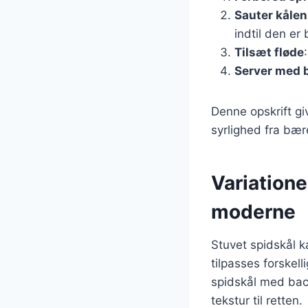
Sauter kålen
indtil den er 
Tilsæt fløde
Server med 
Denne opskrift gi
syrlighed fra bære
Variationer
moderne
Stuvet spidskål k
tilpasses forskel
spidskål med baco
tekstur til retten.