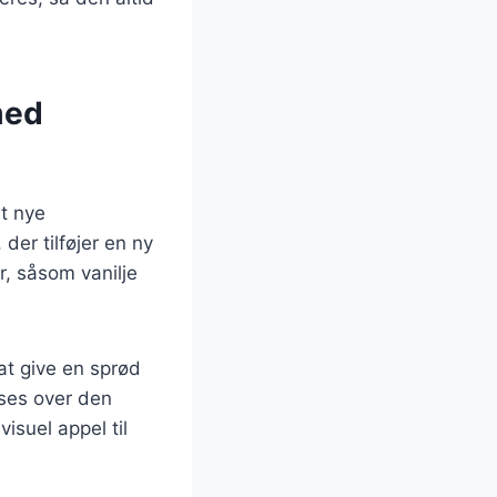
med
et nye
der tilføjer en ny
r, såsom vanilje
 at give en sprød
sses over den
isuel appel til