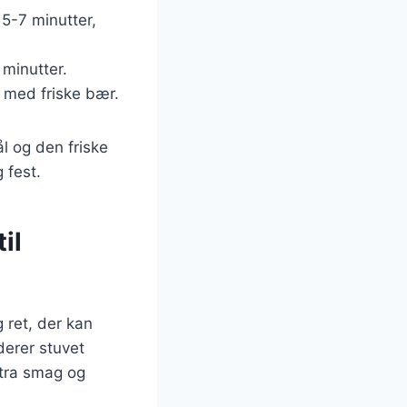
 5-7 minutter,
 minutter.
t med friske bær.
l og den friske
 fest.
il
 ret, der kan
derer stuvet
stra smag og