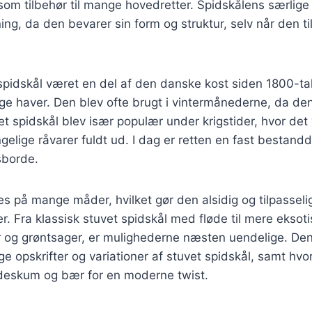
som tilbehør til mange hovedretter. Spidskålens særlig
ning, da den bevarer sin form og struktur, selv når den ti
 spidskål været en del af den danske kost siden 1800-tal
ge haver. Den blev ofte brugt i vintermånederne, da de
t spidskål blev især populær under krigstider, hvor det v
gelige råvarer fuldt ud. I dag er retten en fast bestand
sborde.
s på mange måder, hvilket gør den alsidig og tilpasselig 
 Fra klassisk stuvet spidskål med fløde til mere eksoti
og grøntsager, er mulighederne næsten uendelige. Denne
ige opskrifter og variationer af stuvet spidskål, samt hv
deskum og bær for en moderne twist.