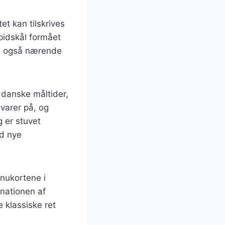
et kan tilskrives
spidskål formået
en også nærende
e danske måltider,
åvarer på, og
ag er stuvet
ed nye
nukortene i
nationen af
 klassiske ret