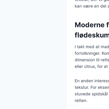
kan være en del a
Moderne f
flødesku
I takt med at mad
fortolkninger. Ko
dimension til ret
eller citrus, for 
En anden interessa
tekstur. For eks
stuvede spidskål f
retten.