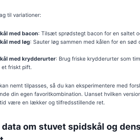
g til variationer:
skål med bacon
: Tilsæt sprødstegt bacon for en saltet o
kål med løg
: Sauter løg sammen med kålen for en sød 
kål med krydderurter
: Brug friske krydderurter som timi
et friskt pift.
 kan nemt tilpasses, så du kan eksperimentere med forsk
inde din egen favoritkombination. Uanset hvilken version
tid være en lækker og tilfredsstillende ret.
 data om stuvet spidskål og den
t