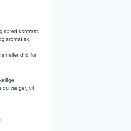
g sprød kontrast.
og aromatisk
an eller dild for
ellige
 du vælger, vil
s