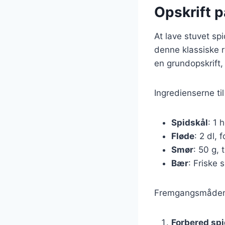
Opskrift 
At lave stuvet s
denne klassiske r
en grundopskrift,
Ingredienserne til
Spidskål
: 1 
Fløde
: 2 dl,
Smør
: 50 g, 
Bær
: Friske 
Fremgangsmåden e
Forbered sp