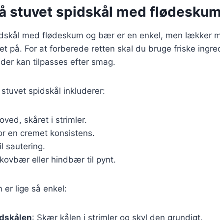
på stuvet spidskål med flødesku
pidskål med flødeskum og bær er en enkel, men lækker 
et på. For at forberede retten skal du bruge friske ingre
 der kan tilpasses efter smag.
 stuvet spidskål inkluderer:
hoved, skåret i strimler.
 for en cremet konsistens.
til sautering.
skovbær eller hindbær til pynt.
r lige så enkel:
idskålen
: Skær kålen i strimler og skyl den grundigt.