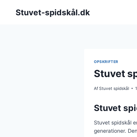
Fortsæt
Stuvet-spidskål.dk
til
indhold
OPSKRIFTER
Stuvet s
Af
Stuvet spidskål
Stuvet spi
Stuvet spidskål er
generationer. Den