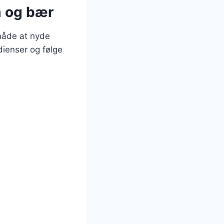
m og bær
måde at nyde
dienser og følge