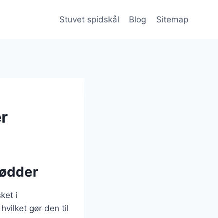
Stuvet spidskål
Blog
Sitemap
r
rødder
ket i
vilket gør den til