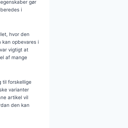
e egenskaber gør
lberedes i
let, hvor den
n kan opbevares i
ar vigtigt at
del af mange
til forskellige
ske varianter
 artikel vil
ordan den kan