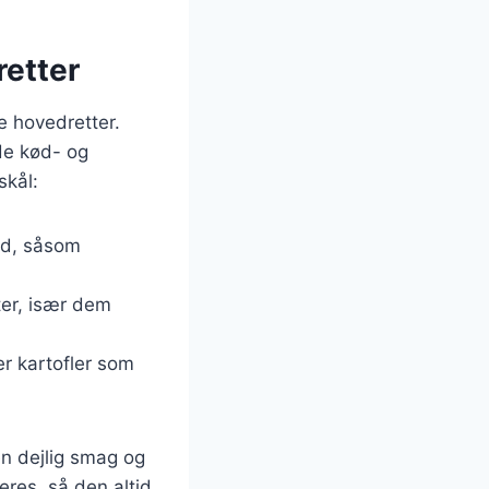
retter
e hovedretter.
de kød- og
skål:
kød, såsom
ter, især dem
er kartofler som
 en dejlig smag og
eres, så den altid