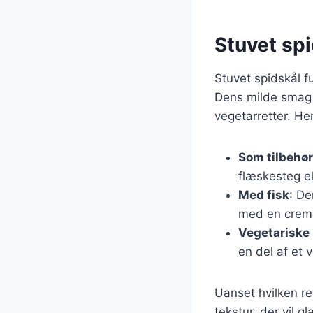
Stuvet spi
Stuvet spidskål f
Dens milde smag o
vegetarretter. Her
Som tilbehør 
flæskesteg e
Med fisk
: De
med en crem
Vegetariske 
en del af et 
Uanset hvilken ret
tekstur, der vil g