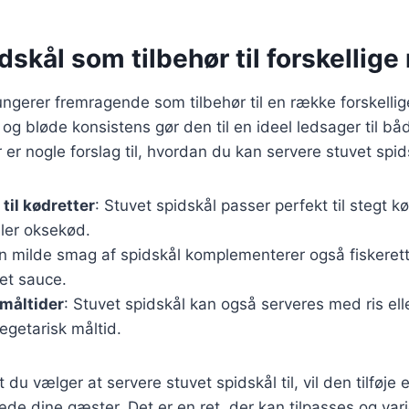
dskål som tilbehør til forskellige 
ungerer fremragende som tilbehør til en række forskellig
g bløde konsistens gør den til en ideel ledsager til bå
 er nogle forslag til, hvordan du kan servere stuvet spid
til kødretter
: Stuvet spidskål passer perfekt til stegt 
ller oksekød.
n milde smag af spidskål komplementerer også fiskeret
et sauce.
måltider
: Stuvet spidskål kan også serveres med ris ell
vegetarisk måltid.
 du vælger at servere stuvet spidskål til, vil den tilføje
læde dine gæster. Det er en ret, der kan tilpasses og vari