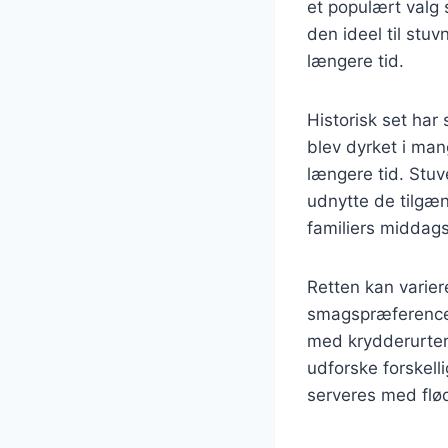
et populært valg 
den ideel til stuv
længere tid.
Historisk set har
blev dyrket i man
længere tid. Stuve
udnytte de tilgæn
familiers middag
Retten kan variere
smagspræferencer.
med krydderurter 
udforske forskell
serveres med flø