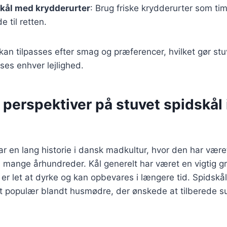
kål med krydderurter
: Brug friske krydderurter som timi
e til retten.
kan tilpasses efter smag og præferencer, hvilket gør stuv
sses enhver lejlighed.
 perspektiver på stuvet spidskål
ar en lang historie i dansk madkultur, hvor den har være
i mange århundreder. Kål generelt har været en vigtig gr
r let at dyrke og kan opbevares i længere tid. Spidskå
gt populær blandt husmødre, der ønskede at tilberede