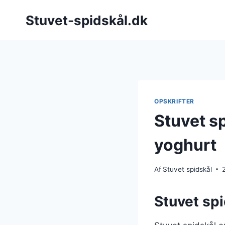
Fortsæt
Stuvet-spidskål.dk
til
indhold
OPSKRIFTER
Stuvet s
yoghurt
Af
Stuvet spidskål
Stuvet spi