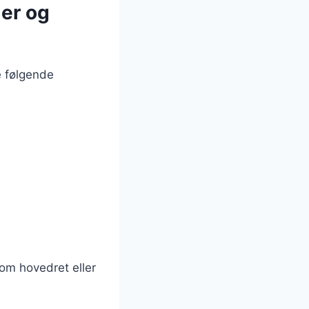
ler og
e følgende
om hovedret eller