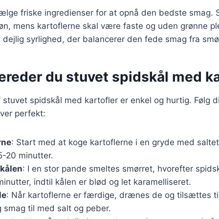
 vælge friske ingredienser for at opnå den bedste smag. 
øn, mens kartoflerne skal være faste og uden grønne pl
en dejlig syrlighed, der balancerer den fede smag fra smø
ereder du stuvet spidskål med ka
stuvet spidskål med kartofler er enkel og hurtig. Følg di
iver perfekt:
rne
: Start med at koge kartoflerne i en gryde med saltet 
5-20 minutter.
skålen
: I en stor pande smeltes smørret, hvorefter spidsk
inutter, indtil kålen er blød og let karamelliseret.
le
: Når kartoflerne er færdige, drænes de og tilsættes ti
 smag til med salt og peber.