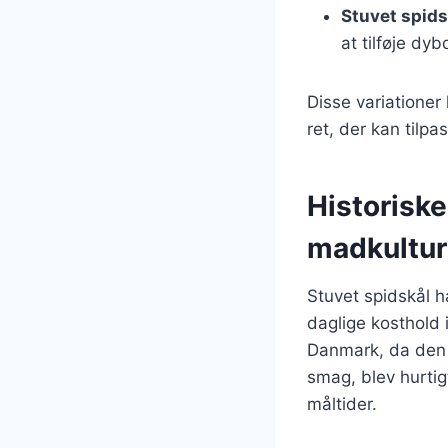
Stuvet spids
at tilføje dybd
Disse variationer 
ret, der kan tilpa
Historiske
madkultur
Stuvet spidskål h
daglige kosthold 
Danmark, da den e
smag, blev hurti
måltider.