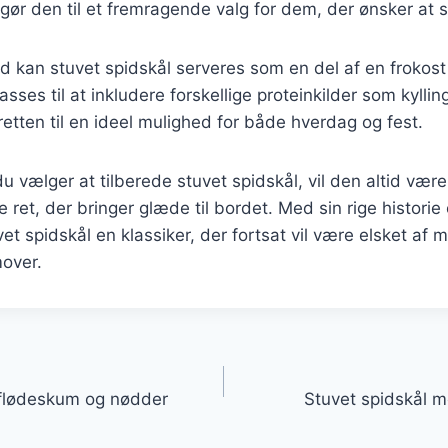
t gør den til et fremragende valg for dem, der ønsker at 
d kan stuvet spidskål serveres som en del af en frokost
sses til at inkludere forskellige proteinkilder som kylling
retten til en ideel mulighed for både hverdag og fest.
 vælger at tilberede stuvet spidskål, vil den altid væ
de ret, der bringer glæde til bordet. Med sin rige histor
vet spidskål en klassiker, der fortsat vil være elsket af
mover.
gation
 flødeskum og nødder
Stuvet spidskål 