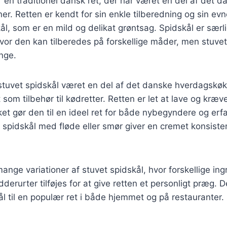
r en traditionel dansk ret, der har været en del af det d
r. Retten er kendt for sin enkle tilberedning og sin evn
l, som er en mild og delikat grøntsag. Spidskål er særli
or den kan tilberedes på forskellige måder, men stuvet
nge.
 stuvet spidskål været en del af det danske hverdagskø
 som tilbehør til kødretter. Retten er let at lave og kræ
lket gør den til en ideel ret for både nybegyndere og erf
spidskål med fløde eller smør giver en cremet konsisten
mange variationer af stuvet spidskål, hvor forskellige in
dderurter tilføjes for at give retten et personligt præg. 
ål til en populær ret i både hjemmet og på restauranter.