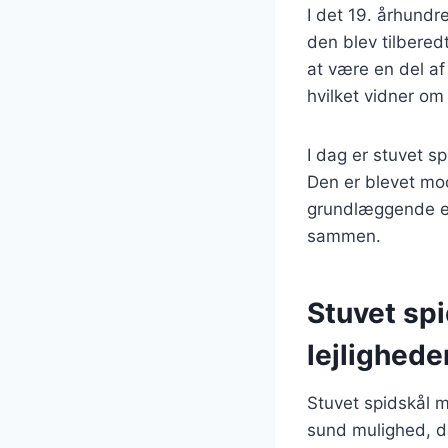
I det 19. århundr
den blev tilbered
at være en del af
hvilket vidner om
I dag er stuvet s
Den er blevet mo
grundlæggende es
sammen.
Stuvet spi
lejlighede
Stuvet spidskål m
sund mulighed, de