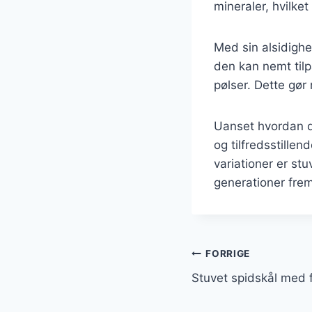
mineraler, hvilke
Med sin alsidighe
den kan nemt tilpa
pølser. Dette gør 
Uanset hvordan du
og tilfredsstillen
variationer er stu
generationer fre
Indlægsnavi
FORRIGE
Stuvet spidskål med