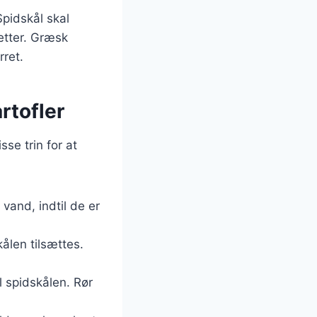
Spidskål skal
etter. Græsk
rret.
rtofler
sse trin for at
vand, indtil de er
ålen tilsættes.
l spidskålen. Rør