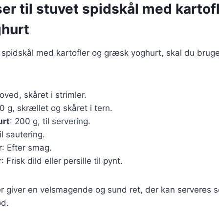
er til stuvet spidskål med kartof
hurt
t spidskål med kartofler og græsk yoghurt, skal du brug
hoved, skåret i strimler.
0 g, skrællet og skåret i tern.
urt
: 200 g, til servering.
til sautering.
r
: Efter smag.
r
: Frisk dild eller persille til pynt.
r giver en velsmagende og sund ret, der kan serveres s
ød.