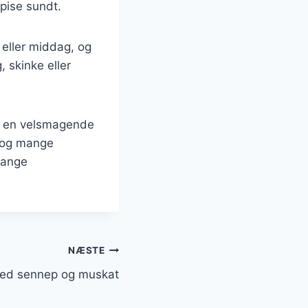
spise sundt.
 eller middag, og
, skinke eller
re en velsmagende
ie og mange
 mange
NÆSTE
med sennep og muskat