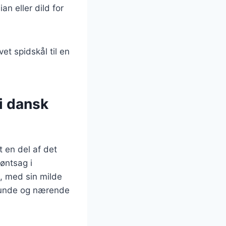
an eller dild for
et spidskål til en
 i dansk
t en del af det
øntsag i
l, med sin milde
 sunde og nærende