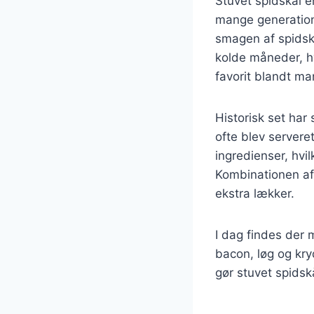
Stuvet spidskål e
mange generatione
smagen af spidskå
kolde måneder, hv
favorit blandt ma
Historisk set har
ofte blev serveret
ingredienser, hvi
Kombinationen af 
ekstra lækker.
I dag findes der 
bacon, løg og kry
gør stuvet spidsk