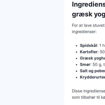
Ingrediens
græsk yog
For at lave stuve
ingredienser:
Spidskål
: 1 
Kartofler
: 50
Græsk yogh
Smør
: 50 g, 
Salt og pebe
Krydderurte
Disse ingrediense
som tilbehør til k