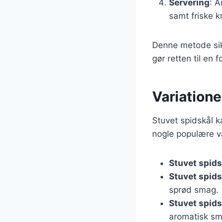
Servering
: A
samt friske k
Denne metode sikr
gør retten til en f
Variatione
Stuvet spidskål k
nogle populære va
Stuvet spids
Stuvet spid
sprød smag.
Stuvet spids
aromatisk sm