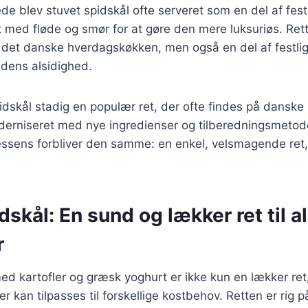
ede blev stuvet spidskål ofte serveret som en del af fest
t med fløde og smør for at gøre den mere luksuriøs. Rett
 det danske hverdagskøkken, men også en del af festlige
 dens alsidighed.
pidskål stadig en populær ret, der ofte findes på dansk
derniseret med nye ingredienser og tilberedningsmeto
sens forbliver den samme: en enkel, velsmagende ret, 
dskål: En sund og lækker ret til al
r
ed kartofler og græsk yoghurt er ikke kun en lækker re
r kan tilpasses til forskellige kostbehov. Retten er rig p