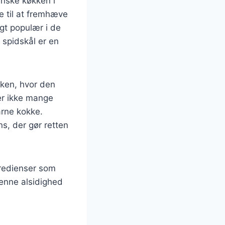
anske køkken i
e til at fremhæve
gt populær i de
 spidskål er en
kken, hvor den
ver ikke mange
arne kokke.
s, der gør retten
gredienser som
Denne alsidighed