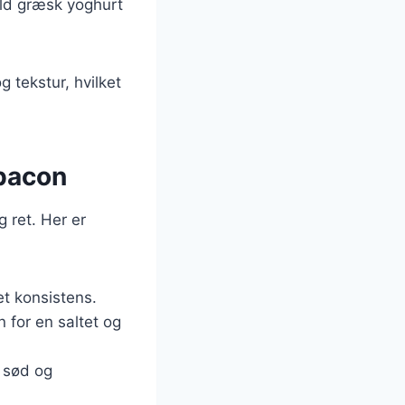
uld græsk yoghurt
 tekstur, hvilket
 bacon
g ret. Her er
met konsistens.
n for en saltet og
 sød og