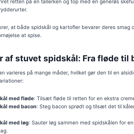
nret retten på en tallerken og top med en generøs skef
rydderurter.
er, at både spidskål og kartofler bevarer deres smag og
ornøjelse at spise.
r af stuvet spidskål: Fra fløde til
an varieres på mange måder, hvilket gør den til en alsidi
riationer:
kål med fløde
: Tilsæt fløde til retten for en ekstra cre
skål med bacon
: Steg bacon sprødt og tilsæt det til kåle
kål med løg
: Sauter løg sammen med spidskålen for en
ag.