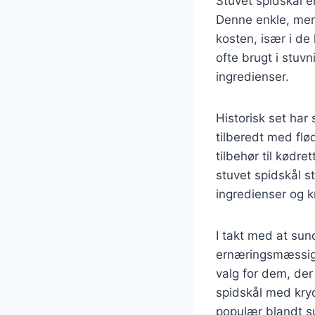
Stuvet spidskål e
Denne enkle, men 
kosten, især i de
ofte brugt i stuv
ingredienser.
Historisk set har
tilberedt med flød
tilbehør til kødre
stuvet spidskål s
ingredienser og k
I takt med at sun
ernæringsmæssige 
valg for dem, der
spidskål med kry
populær blandt s