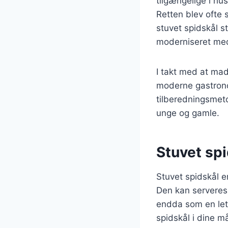
tilgængelige i hu
Retten blev ofte s
stuvet spidskål s
moderniseret me
I takt med at mad
moderne gastrono
tilberedningsmeto
unge og gamle.
Stuvet spid
Stuvet spidskål er
Den kan serveres 
endda som en let 
spidskål i dine må