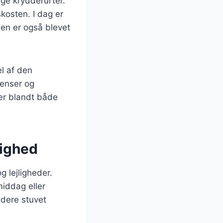
ige krydderurter.
skosten. I dag er
den er også blevet
el af den
ienser og
lær blandt både
lighed
og lejligheder.
middag eller
udere stuvet