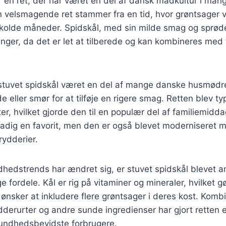
r en ret, der har været en del af dansk madkultur i man
velsmagende ret stammer fra en tid, hvor grøntsager va
 kolde måneder. Spidskål, med sin milde smag og sprøde
ninger, da det er let at tilberede og kan kombineres med 
 stuvet spidskål været en del af mange danske husmødres
e eller smør for at tilføje en rigere smag. Retten blev t
tter, hvilket gjorde den til en populær del af familiemidda
tadig en favorit, men den er også blevet moderniseret 
rydderier.
dhedstrends har ændret sig, er stuvet spidskål blevet a
fordele. Kål er rig på vitaminer og mineraler, hvilket gør
 ønsker at inkludere flere grøntsager i deres kost. Komb
dderurter og andre sunde ingredienser har gjort retten
undhedsbevidste forbrugere.