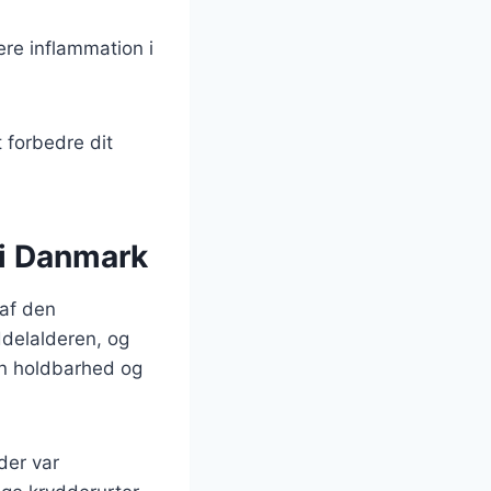
cere inflammation i
 forbedre dit
 i Danmark
 af den
ddelalderen, og
in holdbarhed og
der var