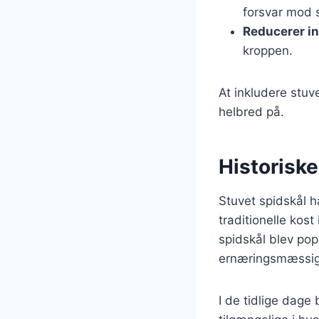
forsvar mod
Reducerer i
kroppen.
At inkludere stuv
helbred på.
Historiske
Stuvet spidskål h
traditionelle kos
spidskål blev pop
ernæringsmæssig
I de tidlige dage