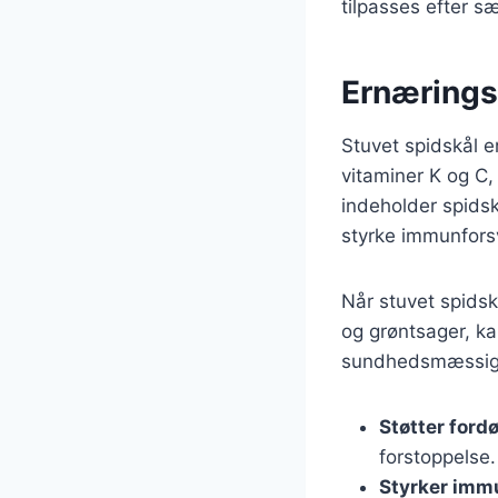
tilpasses efter s
Ernærings
Stuvet spidskål e
vitaminer K og C,
indeholder spids
styrke immunfors
Når stuvet spidsk
og grøntsager, k
sundhedsmæssige f
Støtter ford
forstoppelse.
Styrker imm