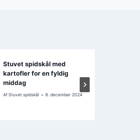
Stuvet spidskål med
Stuvet
kartofler for en fyldig
kartofl
middag
Af
Stuvet s
Af
Stuvet spidskål
8. december 2024