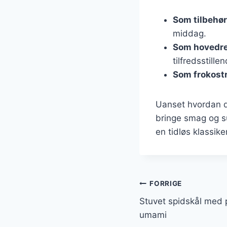
Som tilbehør
middag.
Som hovedr
tilfredsstille
Som frokost
Uanset hvordan du
bringe smag og su
en tidløs klassike
Indlægsnavi
FORRIGE
Stuvet spidskål med 
umami