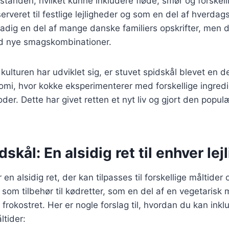
sstanden, hvilket kunne inkludere fløde, smør og forskell
erveret til festlige lejligheder og som en del af hverdag
tadig en del af mange danske familiers opskrifter, men 
d nye smagskombinationer.
kulturen har udviklet sig, er stuvet spidskål blevet en d
mi, hvor kokke eksperimenterer med forskellige ingred
der. Dette har givet retten et nyt liv og gjort den popu
skål: En alsidig ret til enhver lej
 en alsidig ret, der kan tilpasses til forskellige måltider 
som tilbehør til kødretter, som en del af en vegetarisk 
frokostret. Her er nogle forslag til, hvordan du kan inkl
ltider: