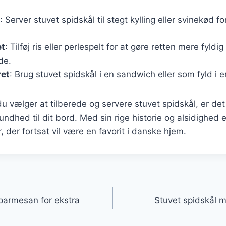
: Server stuvet spidskål til stegt kylling eller svinekød fo
et
: Tilføj ris eller perlespelt for at gøre retten mere fyldig
nde.
ret
: Brug stuvet spidskål i en sandwich eller som fyld i 
 vælger at tilberede og servere stuvet spidskål, er det 
ndhed til dit bord. Med sin rige historie og alsidighed e
r, der fortsat vil være en favorit i danske hjem.
gation
parmesan for ekstra
Stuvet spidskål m