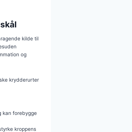
skål
ragende kilde til
Desuden
ammation og
iske krydderurter
og kan forebygge
 styrke kroppens