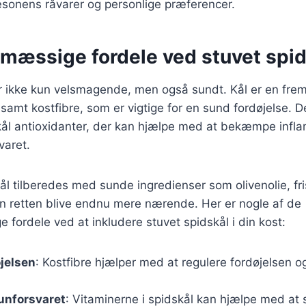
æsonens råvarer og personlige præferencer.
mæssige fordele ved stuvet spid
r ikke kun velsmagende, men også sundt. Kål er en frem
 samt kostfibre, som er vigtige for en sund fordøjelse. 
kål antioxidanter, der kan hjælpe med at bekæmpe infl
varet.
ål tilberedes med sunde ingredienser som olivenolie, fr
an retten blive endnu mere nærende. Her er nogle af de
ordele ved at inkludere stuvet spidskål i din kost:
øjelsen
: Kostfibre hjælper med at regulere fordøjelsen 
unforsvaret
: Vitaminerne i spidskål kan hjælpe med at