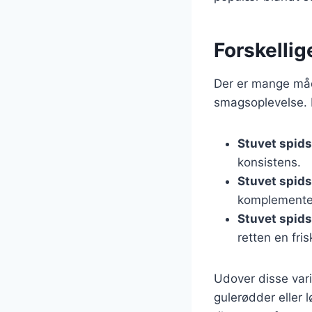
Forskellig
Der er mange måde
smagsoplevelse. N
Stuvet spids
konsistens.
Stuvet spid
komplementer
Stuvet spids
retten en fri
Udover disse var
gulerødder eller l