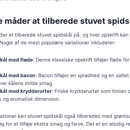
e måder at tilberede stuvet spids
r at tilberede stuvet spidskål på, og hver opskrift kan 
ogle af de mest populære variationer inkluderer:
kål med fløde
: Denne klassiske opskrift tilføjer fløde fo
skål med bacon
: Bacon tilføjer en sprødhed og en salte
er kålens milde smag.
kål med krydderurter
: Friske krydderurter som timian o
sk og aromatisk dimension.
iationer kan stuvet spidskål også tilberedes med grønt
øg for at tilføje ekstra smag og farve. Det er en alsidig r