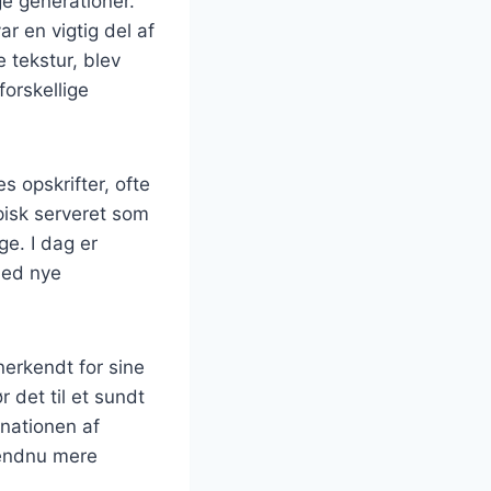
ge generationer.
r en vigtig del af
 tekstur, blev
forskellige
 opskrifter, ofte
ypisk serveret som
ge. I dag er
med nye
nerkendt for sine
 det til et sundt
inationen af
 endnu mere