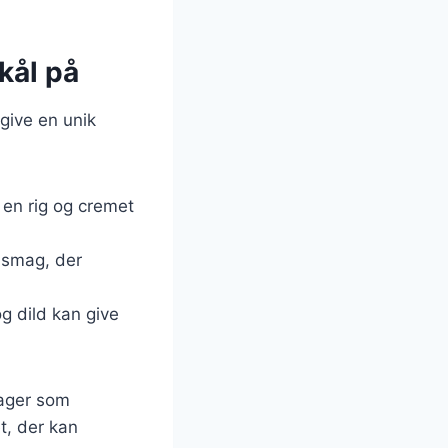
kål på
give en unik
r en rig og cremet
t smag, der
g dild kan give
sager som
et, der kan