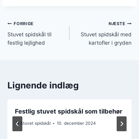
Indlægsnavigation
FORRIGE
NÆSTE
Stuvet spidskål til
Stuvet spidskål med
festlig lejlighed
kartofler i gryden
Lignende indlæg
Festlig stuvet spidskål som tilbehør
Af
Stuvet spidskål
10. december 2024