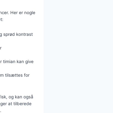
ncer. Her er nogle
t:
og sprød kontrast
r
er timian kan give
um tilsættes for
 fisk, og kan også
er at tilberede
.