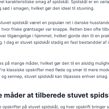
el karakteristiske smag af spidskål. Spidskål er en varia
 sød i smagen, hvilket gør den ideel til stuvning.
 stuvet spidskål været en populær ret i danske husstande
hvor friske grøntsager var knappe. Retten blev ofte ti
var tilgængelige i hjemmet, hvilket gjorde den til en pra
. I dag er stuvet spidskål stadig en fast bestanddel af
es på mange måder, hvilket gør den til en alsidig mulig
Fra klassiske opskrifter med fløde og smør til mere mod
 og sennep, stuvet spidskål kan tilpasses enhver smag.
e måder at tilberede stuvet spids
e opskrifter på stuvet spidskål, og hver opskrift bringer 