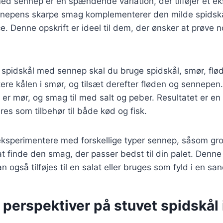
ed sennep er en spændende variation, der tilføjer et eks
ennepens skarpe smag komplementerer den milde spidsk
. Denne opskrift er ideel til dem, der ønsker at prøve n
t spidskål med sennep skal du bruge spidskål, smør, flø
ere kålen i smør, og tilsæt derefter fløden og sennepen
en er mør, og smag til med salt og peber. Resultatet er e
res som tilbehør til både kød og fisk.
eksperimentere med forskellige typer sennep, såsom gro
at finde den smag, der passer bedst til din palet. Denne 
n også tilføjes til en salat eller bruges som fyld i en sa
 perspektiver på stuvet spidskål