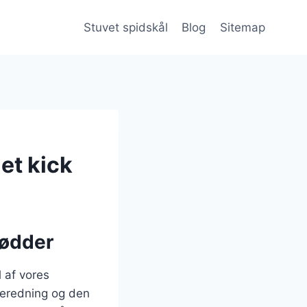
Stuvet spidskål
Blog
Sitemap
et kick
rødder
l af vores
lberedning og den