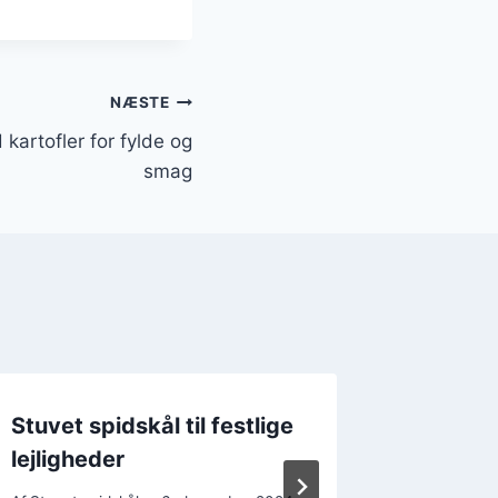
NÆSTE
kartofler for fylde og
smag
Stuvet spidskål til festlige
Stuvet
lejligheder
pølser 