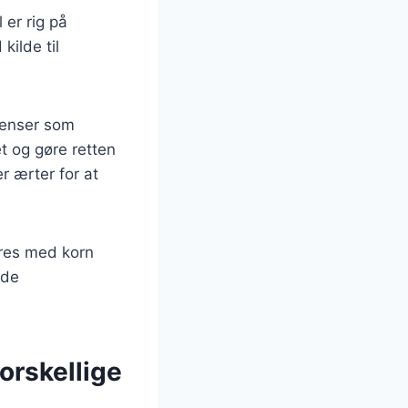
 er rig på
kilde til
ienser som
et og gøre retten
r ærter for at
eres med korn
åde
forskellige