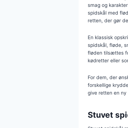
smag og karakter 
spidskål med flød
retten, der gør d
En klassisk opskr
spidskål, fløde, s
fløden tilsættes 
kødretter eller s
For dem, der øns
forskellige krydd
give retten en n
Stuvet sp