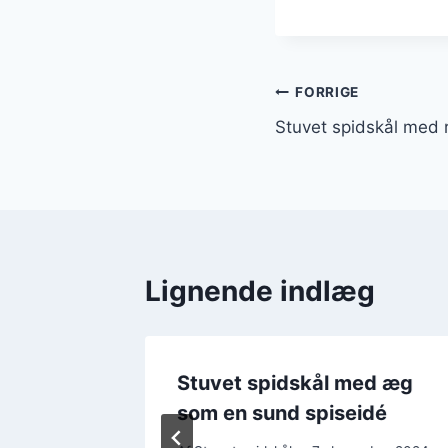
Indlægsnavi
FORRIGE
Stuvet spidskål med r
Lignende indlæg
ed
Stuvet spidskål med æg
 det
som en sund spiseidé
ener