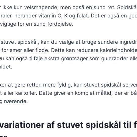
r ikke kun velsmagende, men også en sund ret. Spidskål
aler, herunder vitamin C, K og folat. Det er også en god 
vigtige for en sund fordøjelse.
 stuvet spidskål, kan du vælge at bruge sundere ingred
t for smør eller fløde. Dette kan reducere kalorieindhold
 kan også tilføje ekstra grøntsager som gulerødder elle
ldet.
er at gøre retten mere fyldig, kan stuvet spidskål serv
t eller kartofler. Dette giver en komplet måltid, der er b
 og nærende.
ariationer af stuvet spidskål til 