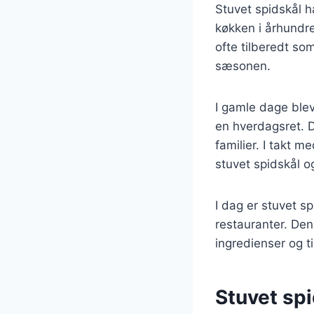
Stuvet spidskål h
køkken i århundre
ofte tilberedt so
sæsonen.
I gamle dage blev
en hverdagsret. De
familier. I takt 
stuvet spidskål o
I dag er stuvet s
restauranter. De
ingredienser og ti
Stuvet sp