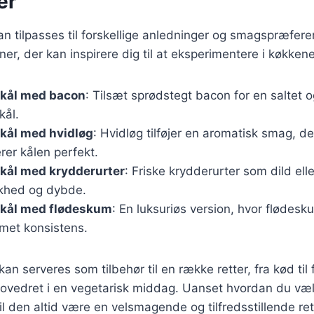
er
an tilpasses til forskellige anledninger og smagspræfere
er, der kan inspirere dig til at eksperimentere i køkkene
skål med bacon
: Tilsæt sprødstegt bacon for en saltet 
kål.
kål med hvidløg
: Hvidløg tilføjer en aromatisk smag, de
er kålen perfekt.
kål med krydderurter
: Friske krydderurter som dild ell
skhed og dybde.
skål med flødeskum
: En luksuriøs version, hvor flødesk
emet konsistens.
kan serveres som tilbehør til en række retter, fra kød til
ovedret i en vegetarisk middag. Uanset hvordan du vælg
il den altid være en velsmagende og tilfredsstillende ret