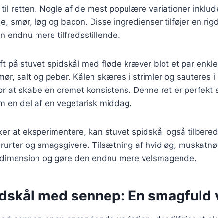
til retten. Nogle af de mest populære variationer inklud
e, smør, løg og bacon. Disse ingredienser tilføjer en ri
en endnu mere tilfredsstillende.
ift på stuvet spidskål med fløde kræver blot et par enkle
mør, salt og peber. Kålen skæres i strimler og sauteres i
for at skabe en cremet konsistens. Denne ret er perfekt s
om en del af en vegetarisk middag.
ker at eksperimentere, kan stuvet spidskål også tilber
erurter og smagsgivere. Tilsætning af hvidløg, muskatnød
y dimension og gøre den endnu mere velsmagende.
idskål med sennep: En smagfuld v