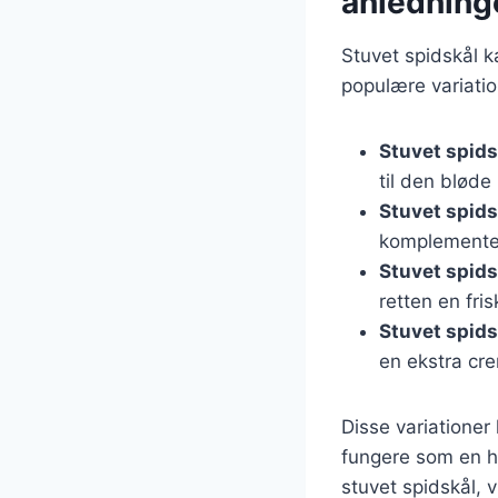
anledning
Stuvet spidskål k
populære variation
Stuvet spid
til den bløde 
Stuvet spids
komplementer
Stuvet spids
retten en fri
Stuvet spid
en ekstra cr
Disse variationer 
fungere som en h
stuvet spidskål, v