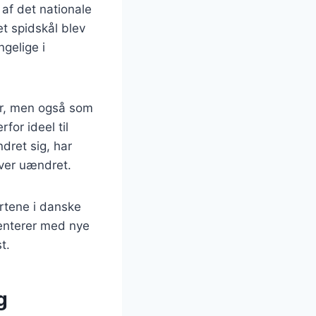
 af det nationale
t spidskål blev
ngelige i
der, men også som
for ideel til
dret sig, har
iver uændret.
ortene i danske
enterer med nye
t.
g