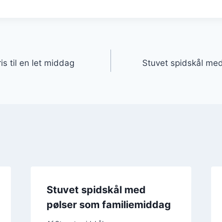
gation
is til en let middag
Stuvet spidskål med 
Stuvet spidskål med
pølser som familiemiddag