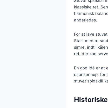
Stuvet spidskål m
klassiske ret. S
harmonisk balance
anderledes.
For at lave stuve
Start med at saut
simre, indtil kål
ret, der kan serve
En god idé er at 
dijonsennep, for 
stuvet spidskål ka
Historiske