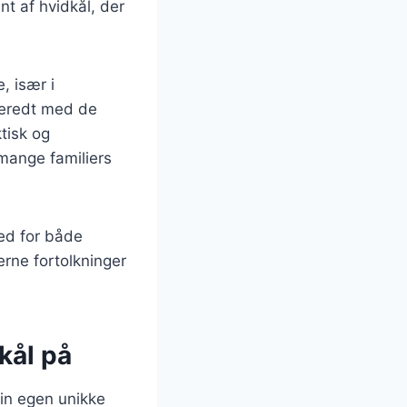
nt af hvidkål, der
, især i
lberedt med de
ktisk og
 mange familiers
hed for både
erne fortolkninger
kål på
sin egen unikke