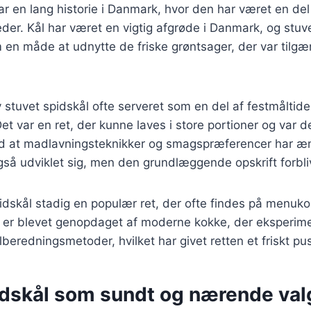
ar en lang historie i Danmark, hvor den har været en del
der. Kål har været en vigtig afgrøde i Danmark, og stuve
m en måde at udnytte de friske grøntsager, der var tilgæ
 stuvet spidskål ofte serveret som en del af festmålti
t var en ret, der kunne laves i store portioner og var der
med at madlavningsteknikker og smagspræferencer har æn
gså udviklet sig, men den grundlæggende opskrift forbl
pidskål stadig en populær ret, der ofte findes på menuk
n er blevet genopdaget af moderne kokke, der eksperim
lberedningsmetoder, hvilket har givet retten et friskt pus
idskål som sundt og nærende val