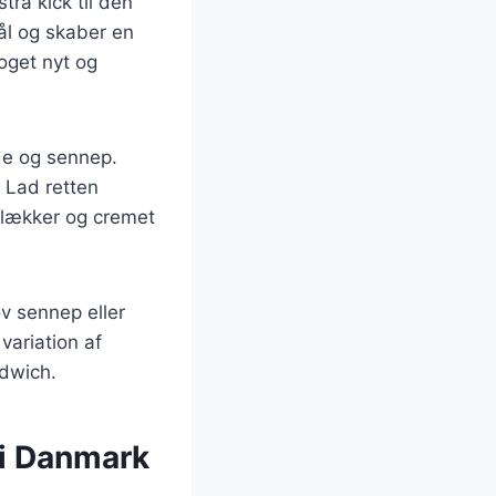
tra kick til den
ål og skaber en
oget nyt og
de og sennep.
. Lad retten
n lækker og cremet
v sennep eller
variation af
ndwich.
 i Danmark