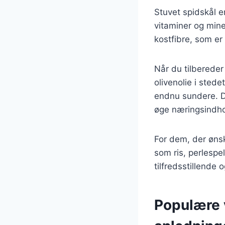
Stuvet spidskål e
vitaminer og miner
kostfibre, som er 
Når du tilbereder
olivenolie i stede
endnu sundere. Du
øge næringsindho
For dem, der ønsk
som ris, perlespel
tilfredsstillende
Populære v