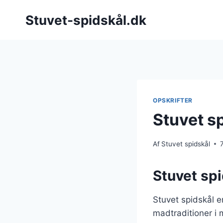
Fortsæt
Stuvet-spidskål.dk
til
indhold
OPSKRIFTER
Stuvet s
Af
Stuvet spidskål
Stuvet spi
Stuvet spidskål e
madtraditioner i 