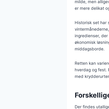
milde, men alligev
er mere delikat og
Historisk set har
vintermånederne, 
ingredienser, der 
økonomisk løsning
middagsborde.
Retten kan varier
hverdag og fest. 
med krydderurter
Forskellig
Der findes utallig