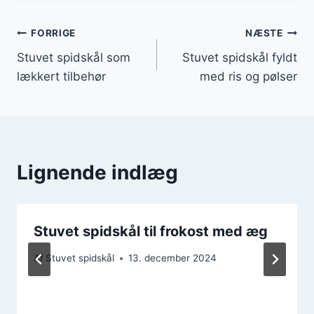
Indlægsnavigation
FORRIGE
NÆSTE
Stuvet spidskål som
Stuvet spidskål fyldt
lækkert tilbehør
med ris og pølser
Lignende indlæg
Stuvet spidskål til frokost med æg
Af
Stuvet spidskål
13. december 2024