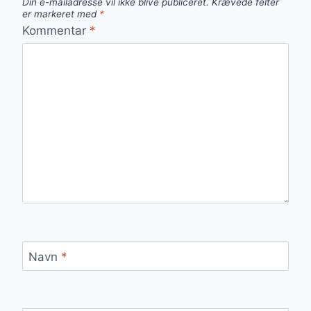
Din e-mailadresse vil ikke blive publiceret.
Krævede felter
er markeret med
*
Kommentar
*
Navn
*