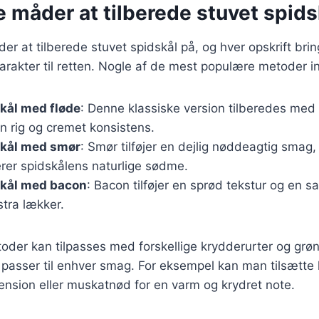
e måder at tilberede stuvet spids
r at tilberede stuvet spidskål på, og hver opskrift brin
rakter til retten. Nogle af de mest populære metoder in
kål med fløde
: Denne klassiske version tilberedes med f
en rig og cremet konsistens.
skål med smør
: Smør tilføjer en dejlig nøddeagtig smag,
er spidskålens naturlige sødme.
skål med bacon
: Bacon tilføjer en sprød tekstur og en s
stra lækker.
oder kan tilpasses med forskellige krydderurter og grøn
 passer til enhver smag. For eksempel kan man tilsætte 
nsion eller muskatnød for en varm og krydret note.