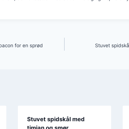
gation
bacon for en sprød
Stuvet spidsk
Stuvet spidskål med
timian og smør