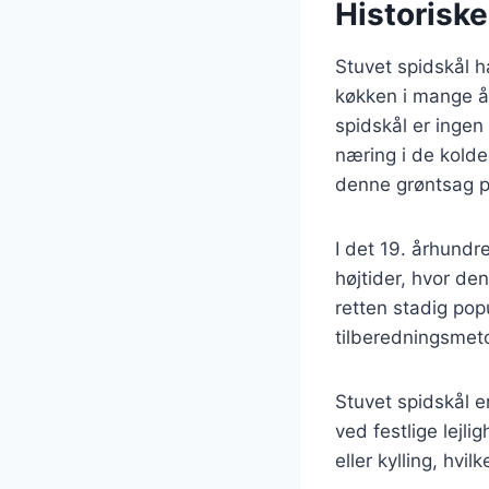
Historiske
Stuvet spidskål h
køkken i mange år
spidskål er ingen 
næring i de kolde
denne grøntsag p
I det 19. århundr
højtider, hvor de
retten stadig po
tilberedningsmeto
Stuvet spidskål e
ved festlige lejl
eller kylling, hvi