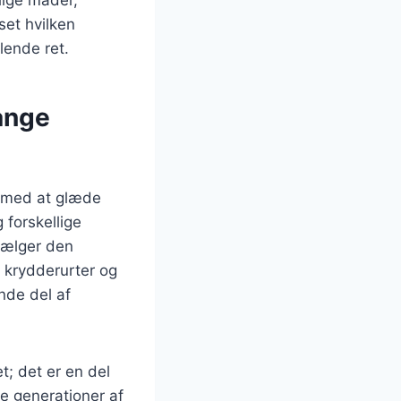
set hvilken
lende ret.
ange
er med at glæde
 forskellige
vælger den
e krydderurter og
ende del af
t; det er en del
ye generationer af