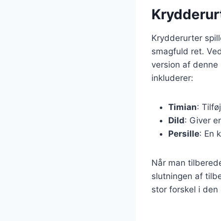
Krydderurt
Krydderurter spill
smagfuld ret. Ved
version af denne 
inkluderer:
Timian
: Tilf
Dild
: Giver e
Persille
: En 
Når man tilberede
slutningen af til
stor forskel i den