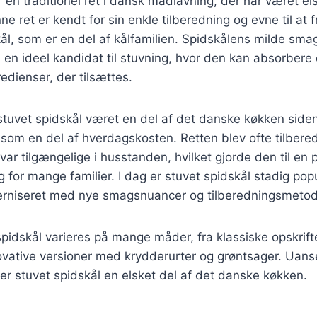
 en traditionel ret i dansk madlavning, der har været els
ne ret er kendt for sin enkle tilberedning og evne til a
l, som er en del af kålfamilien. Spidskålens milde sma
l en ideel kandidat til stuvning, hvor den kan absorbere 
edienser, der tilsættes.
 stuvet spidskål været en del af det danske køkken siden
 som en del af hverdagskosten. Retten blev ofte tilber
var tilgængelige i husstanden, hvilket gjorde den til en 
 for mange familier. I dag er stuvet spidskål stadig po
rniseret med nye smagsnuancer og tilberedningsmetod
spidskål varieres på mange måder, fra klassiske opskrif
novative versioner med krydderurter og grøntsager. Uan
iver stuvet spidskål en elsket del af det danske køkken.