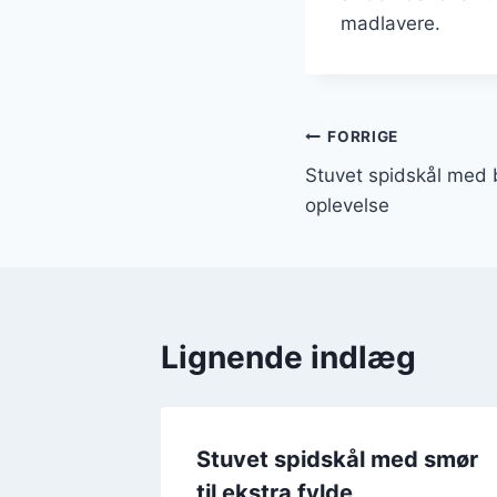
madlavere.
Indlægsnavi
FORRIGE
Stuvet spidskål med 
oplevelse
Lignende indlæg
ed
Stuvet spidskål med smør
d
til ekstra fylde