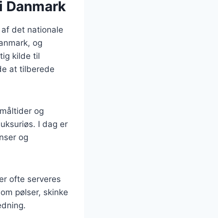
 i Danmark
 af det nationale
Danmark, og
g kilde til
e at tilberede
tmåltider og
uksuriøs. I dag er
nser og
er ofte serveres
som pølser, skinke
ledning.