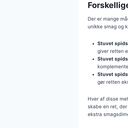
Forskellig
Der er mange måde
unikke smag og ka
Stuvet spids
giver retten 
Stuvet spid
komplementer
Stuvet spid
gør retten ek
Hver af disse met
skabe en ret, der
ekstra smagsdime