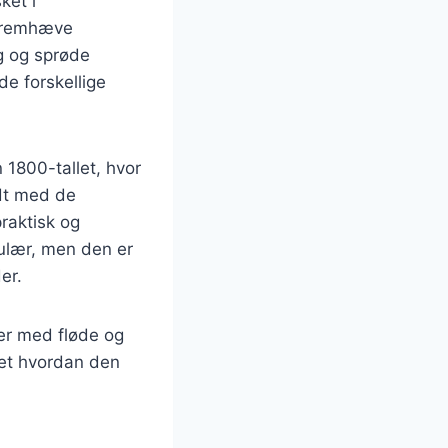
ket i
t fremhæve
g og sprøde
de forskellige
 1800-tallet, hvor
edt med de
praktisk og
pulær, men den er
er.
ter med fløde og
set hvordan den