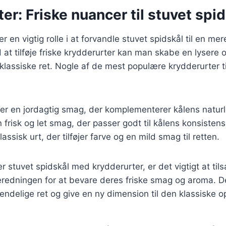
er: Friske nuancer til stuvet spi
er en vigtig rolle i at forvandle stuvet spidskål til en m
 at tilføje friske krydderurter kan man skabe en lysere
klassiske ret. Nogle af de mest populære krydderurter ti
øjer en jordagtig smag, der komplementerer kålens natur
n frisk og let smag, der passer godt til kålens konsistens
klassisk urt, der tilføjer farve og en mild smag til retten.
r stuvet spidskål med krydderurter, er det vigtigt at t
beredningen for at bevare deres friske smag og aroma. D
 endelige ret og give en ny dimension til den klassiske op