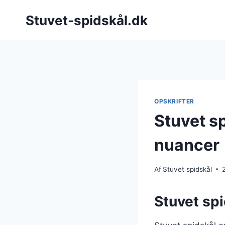
Fortsæt
Stuvet-spidskål.dk
til
indhold
OPSKRIFTER
Stuvet sp
nuancer
Af
Stuvet spidskål
Stuvet spi