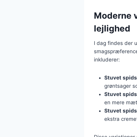
Moderne va
lejlighed
I dag findes der u
smagspræferencer
inkluderer:
Stuvet spid
grøntsager s
Stuvet spids
en mere mæt
Stuvet spid
ekstra creme
Disse variationer