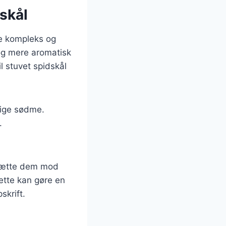
dskål
ere kompleks og
 og mere aromatisk
l stuvet spidskål
lige sødme.
.
ilsætte dem mod
ette kan gøre en
skrift.