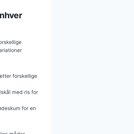
enhver
orskellige
riationer
tter forskellige
dskål med ris for
flødeskum for en
lige måder,