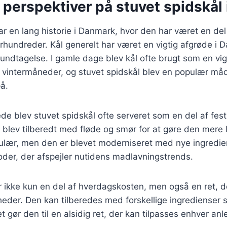
 perspektiver på stuvet spidskål
ar en lang historie i Danmark, hvor den har været en del
hundreder. Kål generelt har været en vigtig afgrøde i 
undtagelse. I gamle dage blev kål ofte brugt som en vigti
 vintermåneder, og stuvet spidskål blev en populær måd
å.
ede blev stuvet spidskål ofte serveret som en del af fes
n blev tilberedt med fløde og smør for at gøre den mere l
pulær, men den er blevet moderniseret med nye ingredie
der, der afspejler nutidens madlavningstrends.
r ikke kun en del af hverdagskosten, men også en ret, d
igheder. Den kan tilberedes med forskellige ingredienser 
lket gør den til en alsidig ret, der kan tilpasses enhver an