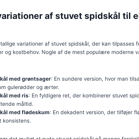
riationer af stuvet spidskål til 
tallige variationer af stuvet spidskål, der kan tilpasses f
 og kostbehov. Nogle af de mest populære moderne va
skål med grøntsager
: En sundere version, hvor man tilsæ
om gulerødder og ærter.
kål med ris
: En fyldigere ret, der kombinerer stuvet spi
tende måltid.
skål med flødeskum
: En dekadent version, der tilføjer 
t konsistens.
 gør det muligt at nyde stuvet spidskål på mange forskel