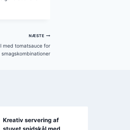
NÆSTE
ål med tomatsauce for
smagskombinationer
Kreativ servering af
Stuvet 
stuvet spidskål med
for en 