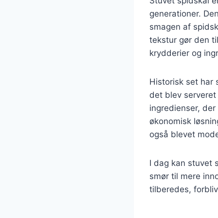
Stuvet spidskål er
generationer. Den
smagen af spidskå
tekstur gør den ti
krydderier og ingr
Historisk set har
det blev serveret
ingredienser, der 
økonomisk løsning
også blevet mode
I dag kan stuvet 
smør til mere in
tilberedes, forbl