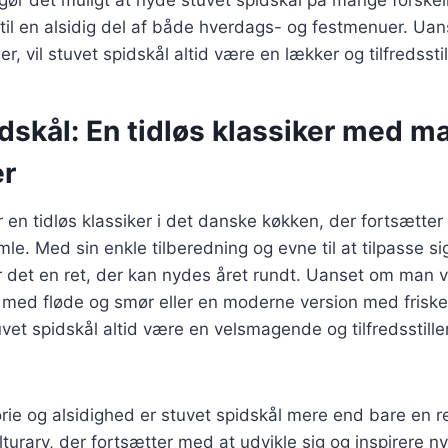
n til en alsidig del af både hverdags- og festmenuer. Uan
, vil stuvet spidskål altid være en lækker og tilfredsstil
dskål: En tidløs klassiker med m
er
r en tidløs klassiker i det danske køkken, der fortsætt
e. Med sin enkle tilberedning og evne til at tilpasse sig
 det en ret, der kan nydes året rundt. Uanset om man 
t med fløde og smør eller en moderne version med frisk
tuvet spidskål altid være en velsmagende og tilfredsstill
orie og alsidighed er stuvet spidskål mere end bare en re
turarv, der fortsætter med at udvikle sig og inspirere n