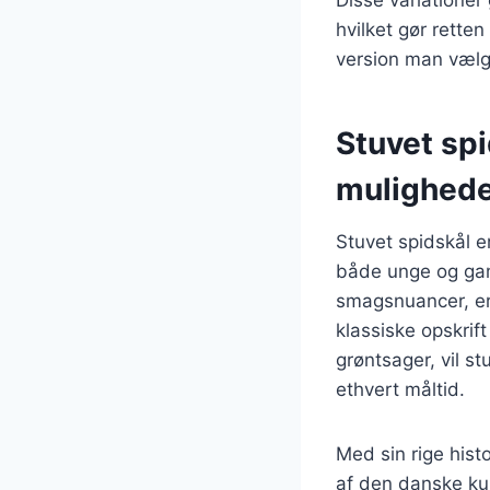
hvilket gør rette
version man vælger
Stuvet spi
mulighed
Stuvet spidskål e
både unge og gaml
smagsnuancer, er
klassiske opskrif
grøntsager, vil s
ethvert måltid.
Med sin rige hist
af den danske kul