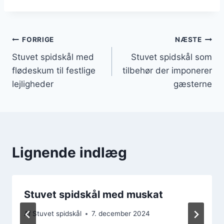
Indlægsnavigation
FORRIGE
NÆSTE
Stuvet spidskål med
Stuvet spidskål som
flødeskum til festlige
tilbehør der imponerer
lejligheder
gæsterne
Lignende indlæg
Stuvet spidskål med muskat
Af
Stuvet spidskål
7. december 2024