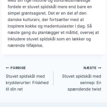
Med sin rige historie og sundhedsmæssige
fordele er stuvet spidskål mere end bare en
simpel grøntsagsret. Det er en del af den
danske kulturarv, der fortsætter med at
inspirere kokke og madentusiaster i dag. Så
næste gang du planlægger et måltid, overvej at
inkludere stuvet spidskål som en lækker og
nærende tilføjelse.
Indlægsnavigation
FORRIGE
NÆSTE
Stuvet spidskål med
Stuvet spidskål med
krydderurter: Friskhed
sennep: En
til din ret
spændende twist