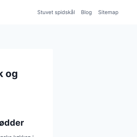
Stuvet spidskål
Blog
Sitemap
k og
rødder