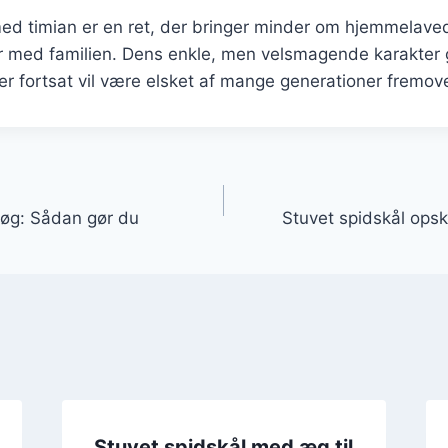
med timian er en ret, der bringer minder om hjemmelave
r med familien. Dens enkle, men velsmagende karakter g
 der fortsat vil være elsket af mange generationer fremove
gation
løg: Sådan gør du
Stuvet spidskål opskr
Stuvet spidskål med æg til