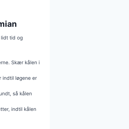
imian
lidt tid og
erne. Skær kålen i
 indtil løgene er
rundt, så kålen
ter, indtil kålen