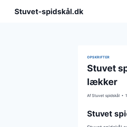
Fortsæt
Stuvet-spidskål.dk
til
indhold
OPSKRIFTER
Stuvet s
lækker
Af
Stuvet spidskål
Stuvet spi