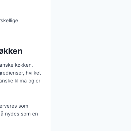
skellige
køkken
 danske køkken.
redienser, hvilket
danske klima og er
 serveres som
gså nydes som en