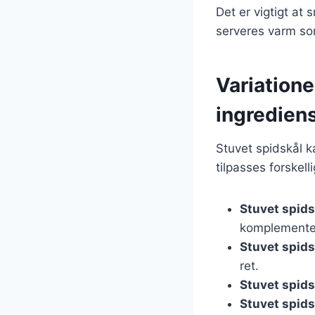
Det er vigtigt at
serveres varm som
Variatione
ingredien
Stuvet spidskål k
tilpasses forskel
Stuvet spid
komplementer
Stuvet spids
ret.
Stuvet spids
Stuvet spid