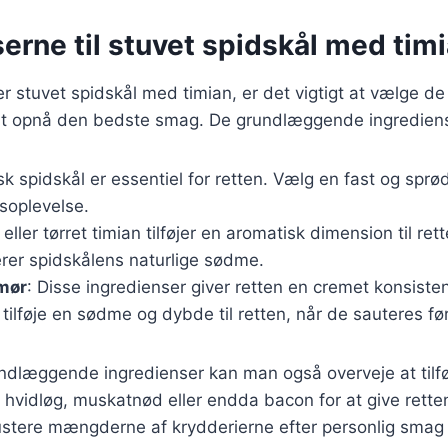
erne til stuvet spidskål med tim
r stuvet spidskål med timian, er det vigtigt at vælge de 
 at opnå den bedste smag. De grundlæggende ingrediens
isk spidskål er essentiel for retten. Vælg en fast og sprø
oplevelse.
k eller tørret timian tilføjer en aromatisk dimension til ret
er spidskålens naturlige sødme.
smør
: Disse ingredienser giver retten en cremet konsiste
 tilføje en sødme og dybde til retten, når de sauteres fø
ndlæggende ingredienser kan man også overveje at tilf
vidløg, muskatnød eller endda bacon for at give retten 
 justere mængderne af krydderierne efter personlig smag