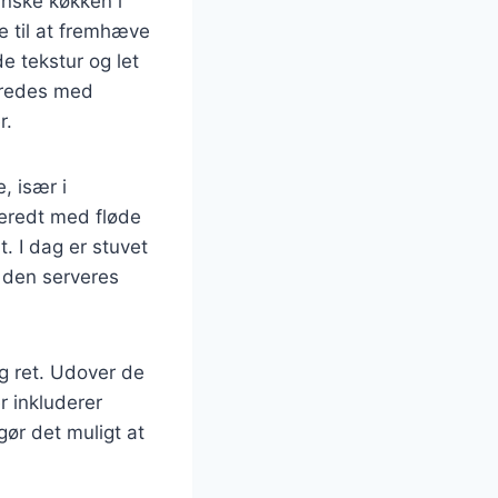
anske køkken i
e til at fremhæve
e tekstur og let
beredes med
r.
, især i
beredt med fløde
. I dag er stuvet
 den serveres
ig ret. Udover de
r inkluderer
gør det muligt at