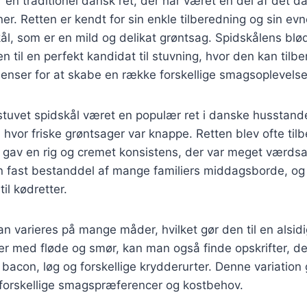
r en traditionel dansk ret, der har været en del af det d
r. Retten er kendt for sin enkle tilberedning og sin evn
l, som er en mild og delikat grøntsag. Spidskålens blød
 til en perfekt kandidat til stuvning, hvor den kan til
dienser for at skabe en række forskellige smagsoplevelse
 stuvet spidskål været en populær ret i danske husstande
hvor friske grøntsager var knappe. Retten blev ofte til
et gav en rig og cremet konsistens, der var meget værdsat
en fast bestanddel af mange familiers middagsborde, og
til kødretter.
an varieres på mange måder, hvilket gør den til en alsid
ter med fløde og smør, kan man også finde opskrifter, de
bacon, løg og forskellige krydderurter. Denne variation 
il forskellige smagspræferencer og kostbehov.