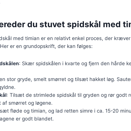
.
ereder du stuvet spidskål med t
dskål med timian er en relativt enkel proces, der kræver 
r er en grundopskrift, der kan følges:
idskålen
: Skær spidskålen i kvarte og fjern den hårde k
I en stor gryde, smelt smørret og tilsæt hakket løg. Sauter
gyldne.
kål
: Tilsæt de strimlede spidskål til gryden og rør godt 
 af smørret og løgene.
ilsæt fløde og timian, og lad retten simre i ca. 15-20 minut
agene er godt blandet.