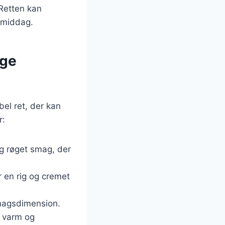
 Retten kan
k middag.
ige
bel ret, der kan
r:
og røget smag, der
r en rig og cremet
smagsdimension.
n varm og