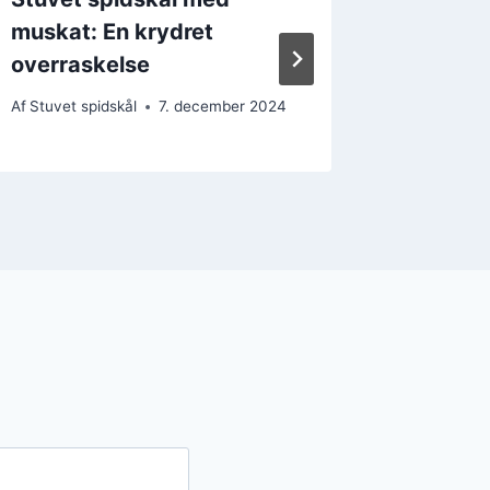
muskat: En krydret
ekstra
overraskelse
Af
Stuvet s
28. decem
Af
Stuvet spidskål
7. december 2024