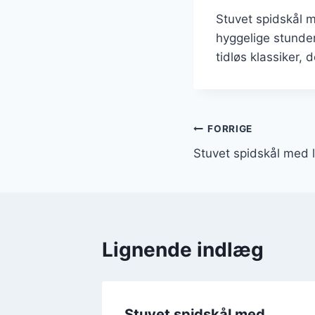
Stuvet spidskål 
hyggelige stunde
tidløs klassiker,
Indlægsnavi
FORRIGE
Stuvet spidskål med 
Lignende indlæg
d brød:
Stuvet spidskål med