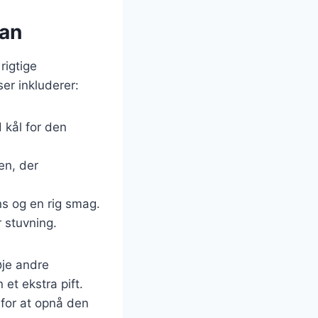
ian
rigtige
er inkluderer:
d kål for den
ten, der
ns og en rig smag.
r stuvning.
øje andre
et ekstra pift.
 for at opnå den