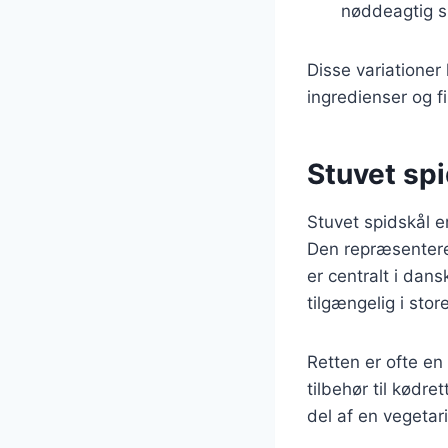
nøddeagtig sm
Disse variationer
ingredienser og f
Stuvet sp
Stuvet spidskål e
Den repræsenterer
er centralt i dan
tilgængelig i sto
Retten er ofte en
tilbehør til kødr
del af en vegetar