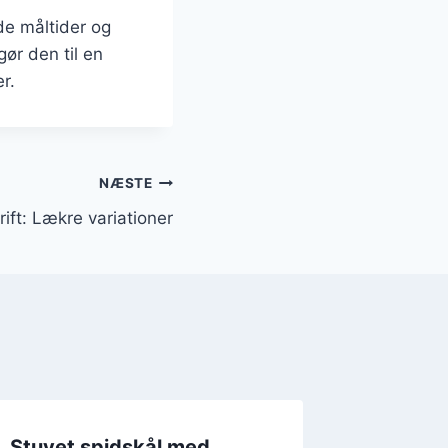
de måltider og
ør den til en
r.
NÆSTE
ift: Lækre variationer
Stuvet spidskål med
Stuvet 