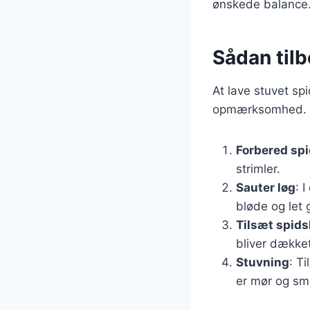
ønskede balance
Sådan tilb
At lave stuvet spi
opmærksomhed. He
Forbered sp
strimler.
Sauter løg
: 
bløde og let 
Tilsæt spids
bliver dækket
Stuvning
: T
er mør og sm