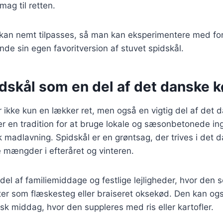
ag til retten.
 kan nemt tilpasses, så man kan eksperimentere med for
inde sin egen favoritversion af stuvet spidskål.
idskål som en del af det danske 
r ikke kun en lækker ret, men også en vigtig del af det
 en tradition for at bruge lokale og sæsonbetonede ing
sk madlavning. Spidskål er en grøntsag, der trives i det 
re mængder i efteråret og vinteren.
 del af familiemiddage og festlige lejligheder, hvor den
etter som flæskesteg eller braiseret oksekød. Den kan o
isk middag, hvor den suppleres med ris eller kartofler.