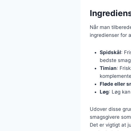
Ingrediens
Når man tilberede
ingredienser for
Spidskål
: Fr
bedste smags
Timian
: Fris
komplementer
Fløde eller 
Løg
: Løg kan
Udover disse gru
smagsgivere som h
Det er vigtigt at