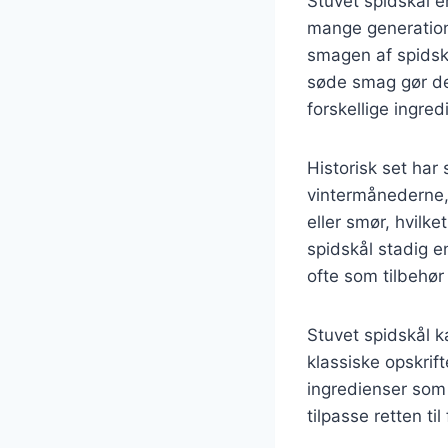
Stuvet spidskål e
mange generatione
smagen af spidskå
søde smag gør den
forskellige ingre
Historisk set har
vintermånederne, 
eller smør, hvilk
spidskål stadig 
ofte som tilbehør 
Stuvet spidskål k
klassiske opskrif
ingredienser som 
tilpasse retten t