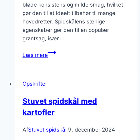
bløde konsistens og milde smag, hvilket
gør den til et ideelt tilbehør til mange
hovedretter. Spidskålens særlige
egenskaber gør den til en populær
grøntsag, især i…
Stuvet
Læs mere
spidskål
med
perlespelt
Opskrifter
i
salaten
Stuvet spidskål med
kartofler
Af
Stuvet spidskål
9. december 2024